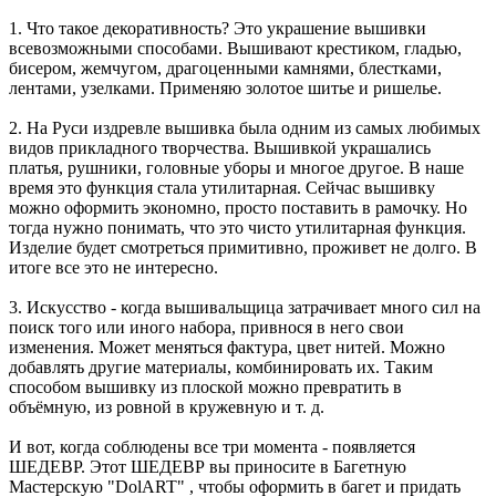
1. Что такое декоративность? Это украшение вышивки
всевозможными способами. Вышивают крестиком, гладью,
бисером, жемчугом, драгоценными камнями, блестками,
лентами, узелками. Применяю золотое шитье и ришелье.
2. На Руси издревле вышивка была одним из самых любимых
видов прикладного творчества. Вышивкой украшались
платья, рушники, головные уборы и многое другое. В наше
время это функция стала утилитарная. Сейчас вышивку
можно оформить экономно, просто поставить в рамочку. Но
тогда нужно понимать, что это чисто утилитарная функция.
Изделие будет смотреться примитивно, проживет не долго. В
итоге все это не интересно.
3. Искусство - когда вышивальщица затрачивает много сил на
поиск того или иного набора, привнося в него свои
изменения. Может меняться фактура, цвет нитей. Можно
добавлять другие материалы, комбинировать их. Таким
способом вышивку из плоской можно превратить в
объёмную, из ровной в кружевную и т. д.
И вот, когда соблюдены все три момента - появляется
ШЕДЕВР. Этот ШЕДЕВР вы приносите в Багетную
Мастерскую "DolART" , чтобы оформить в багет и придать